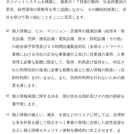
ネジメントシステムを構築し、最新のＩＴ技術の動向、社会的要請の
変化、経営環境の変動等を常に認識しながら、その継続的改善に、全
社を挙げて取り組むことをここに宣言します。
個人情報は、ビル・マンション・店舗等の建築設備（給排水・衛
生設備、空調・換気設備・電気設備・防火・防犯設備・その他）
の総合保守管理及び２４時間設備緊急対応（全国ネットワーク）
業務における当社の正当な事業遂行上並びに従業員の雇用、人事
管理上必要な範囲に限定して、取得・利用及び提供をし、特定さ
れた利用目的の達成に必要な範囲を超えた個人情報の取扱い（目
的外利用）を行いません。また、目的外利用を行わないための措
置を講じます。
個人情報保護に関する法令、国が定める指針及びその他の規範を
遵守致します。
個人情報の漏えい、滅失、き損などのリスクに対しては、合理的
な安全対策を講じて防止すべく事業の実情に合致した経営資源を
注入し個人情報セキュリティ体制を継続的に向上させます。ま