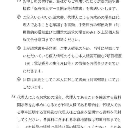
お申し出受付け後、当社からご利用いただく所定の請求書
様式「保有個人データ開示等請求書」を郵送いたします。
ご記入いただいた請求書、代理人によるお求めの場合は代
理人であることを確認する書類、手数料分の郵便為替（利
用目的の通知並びに開示の請求の場合のみ）を上記個人情
報問合せ窓口までご郵送ください。
上記請求書を受領後、ご本人確認のため、当社に登録して
いただいている個人情報のうちご本人確認可能な2項目程度
（例：電話番号と生年月日等）の情報をお問合せさせてい
ただきます。
回答は原則としてご本人に対して書面（封書郵送）にてお
こないます。
代理人によるお求めの場合、代理人であることを確認する資料
開示等をお求めになる方が代理人様である場合は、代理人であ
る事を証明する資料及び代理人様ご自身を証明する資料を同封
してください。各資料に含まれる本籍地情報は都道府県までと
し、それ以降の情報は黒塗り等の処理をしてください。また各