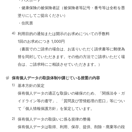
・パスポート
・健康保険の被保険者証（被保険者等記号・番号等は全桁を墨
塗りにしてご提出ください）
・住民票
利用目的の通知または開示のお求めについての手数料
1回のお求めにつき 1,000円
（書面でのご請求の場合は、お送りいただく請求書等に郵便為
替を同封していただきます。その他の方法でご請求いただく場
合は、ご請求時にご相談させていただきます。）
保有個人データの取扱体制や講じている措置の内容
基本方針の策定
保有個人データの適正な取扱いの確保のため、「関係法令・ガ
イドライン等の遵守」、「質問及び苦情処理の窓口」等につい
て「個人情報保護方針」を策定しています。
保有個人データの取扱いに係る規律の整備
保有個人データは取得、利用、保存、提供、削除・廃棄等の段