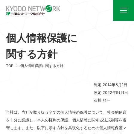
Follow Us
個人情報保護に
業務案内
会社案内
CSR活動
新着情報
関する方針
採用情報
お問い合わせ
TOP
個人情報保護に関する方針
個人情報保護方針
制定 2014年6月1日
改定 2022年9月1日
03-5600-2323
石川 順一
（受付時間：平日9:00～17:00）
当社は、当社が取り扱う全ての個人情報の保護について、社会的使命
お問い合わせ
を十分に認識し、本人の権利の保護、個人情報に関する法規制等を遵
守します。また、以下に示す方針を具現化するための個人情報保護マ